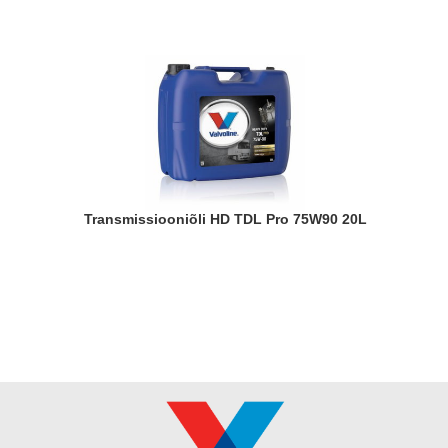
Transmissiooniõli HD TDL Pro 75W90 20L