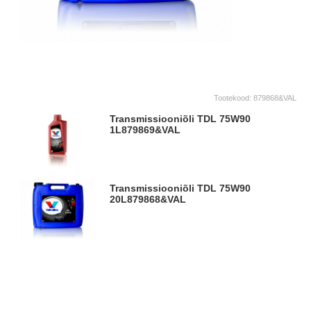
Tootekood:
879868&VAL
Transmissiooniõli TDL 75W90
1L
879869&VAL
Transmissiooniõli TDL 75W90
20L
879868&VAL