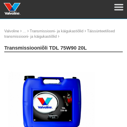
›
›
›
Valvoline
...
Transmissiooni- ja käigukastiõlid
Täissünteetilised
›
transmissiooni- ja käigukastiõlid
Transmissiooniõli TDL 75W90 20L
update thumb