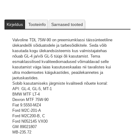
Kirjeldus
Tooteinfo
Sarnased tooted
Valvoline TDL 75W-90 on preemiumklassi täissünteetiline
ülekandeõli sõiduatodele ja tarbesõidikitele. Seda võib
kasutada kogu ülekandsüsteemis kus valmistajatehas
nõuab GL-4 ja/või GL-5 tüüpi õli kasutamist. Tema
esmaklassilised kvaliteediomadused võimaldavad selle
kasutamist väga laias kasutuseskaalas nii tavalistes kui
ultra modernsetes käigukastides, peaülekannetes ja
jaotuskastides.
Sobib kasutamiseks järgmiste kvaliteedi nõuete korral:
API: GL-4, GL-5, MT-1
BMW MTF LT-4
Dexron MTF 75W-90
Fiat 9.5550-MZ4
Ford M2C-201-A
Ford M2C200-B, C
Ford N052145 VX00
GM 89021807
MB-235.72