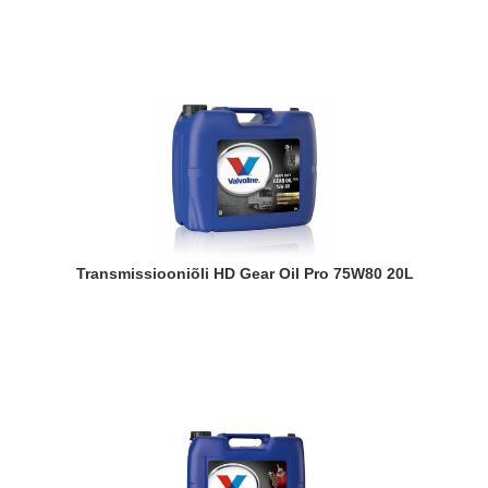
Transmissiooniõli HD Gear Oil Pro 75W80 20L