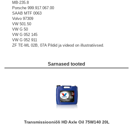
MB-235.8
Porsche 999.917.067.00
SAAB MTF 0063
Volvo 97309
VW 501.50
VW G 50
VW G 052 145
VW G 052 911
ZF TE-ML 02B, 07A
Pildid ja videod on illustratiivsed.
Sarnased tooted
Transmissiooniõli HD Axle Oil 75W140 20L