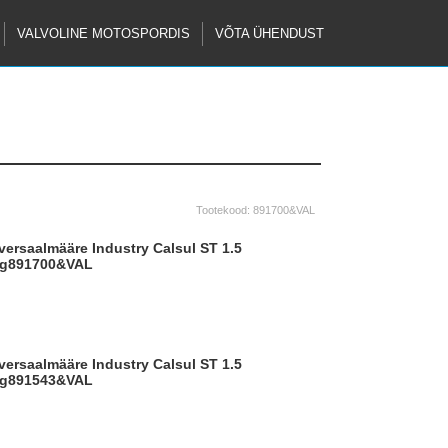
VALVOLINE MOTOSPORDIS
VÕTA ÜHENDUST
Tootekood:
891700&VAL
g
891700&VAL
g
891543&VAL