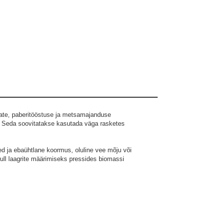
nate, paberitööstuse ja metsamajanduse
e. Seda soovitatakse kasutada väga rasketes
ed ja ebaühtlane koormus, oluline vee mõju või
rull laagrite määrimiseks pressides biomassi