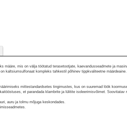
eks määre, mis on välja töötatud terasetootjate, kaevandusseadmete ja masi
 on kaltsiumsulfonaat kompleks tahkestil põhinev tippkvaliteetne määrdeain
de määrimiseks mittestandardsetes tingimustes, kus on suuremad löök koormus
aitööstuses, et parandada klambrite ja lülitite isoleerimisvõimet. Soovitatav 
uuri, auru ja tolmu mõjuga keskondades.
simisseadmetes.