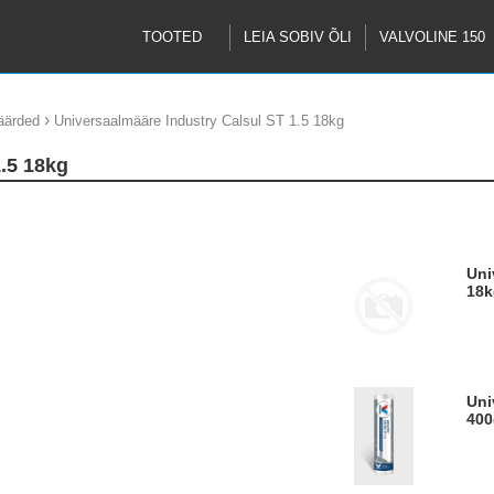
TOOTED
LEIA SOBIV ÕLI
VALVOLINE 150
›
äärded
Universaalmääre Industry Calsul ST 1.5 18kg
1.5 18kg
Universaalmääre Industry Calsul ST 1.5
18k
Universaalmääre Industry Calsul ST 1.5
400