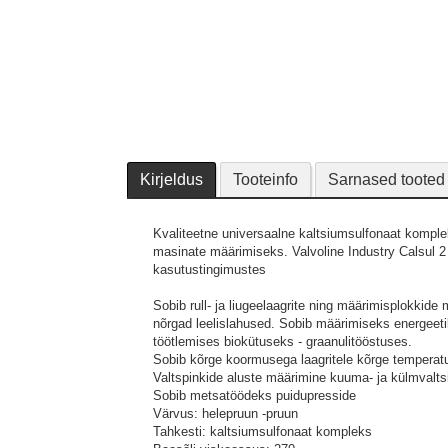
Kirjeldus
Tooteinfo
Sarnased tooted
Kvaliteetne universaalne kaltsiumsulfonaat kompl
masinate määrimiseks. Valvoline Industry Calsul 2
kasutustingimustes
Sobib rull- ja liugeelaagrite ning määrimisplokki
nõrgad leelislahused. Sobib määrimiseks energeetik
töötlemises biokütuseks - graanulitööstuses.
Sobib kõrge koormusega laagritele kõrge temperat
Valtspinkide aluste määrimine kuuma- ja külmvalt
Sobib metsatöödeks puidupresside
Värvus: helepruun -pruun
Tahkesti: kaltsiumsulfonaat kompleks