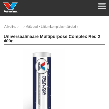
›
›
›
›
Valvoline
...
Määrded
Liitiumkompleksmäärded
Universaalmääre Multipurpose Complex Red 2
400g
update thumb