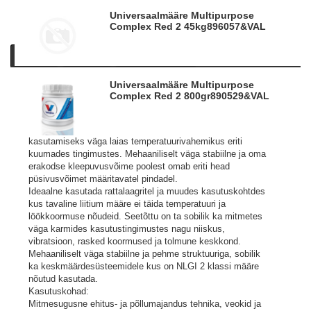
Universaalmääre Multipurpose
Complex Red 2 45kg
896057&VAL
Kirjeldus
Tooteinfo
Sarnased tooted
Universaalmääre Multipurpose
Valvoline Multipurpose Complex Red 2 on preemiumklassi
Complex Red 2 800gr
890529&VAL
liitiumkompleks tahkestil ja mineraalõil baseeruv määre.
Punane värvus aitab hõlpsasti tuvastada määritud
sõlmedes ja pindadel määrde olemasolu. Sobilik
kasutamiseks väga laias temperatuurivahemikus eriti
kuumades tingimustes. Mehaaniliselt väga stabiilne ja oma
erakodse kleepuvusvõime poolest omab eriti head
püsivusvõimet määritavatel pindadel.
Ideaalne kasutada rattalaagritel ja muudes kasutuskohtdes
kus tavaline liitium määre ei täida temperatuuri ja
löökkoormuse nõudeid. Seetõttu on ta sobilik ka mitmetes
väga karmides kasutustingimustes nagu niiskus,
vibratsioon, rasked koormused ja tolmune keskkond.
Mehaaniliselt väga stabiilne ja pehme struktuuriga, sobilik
ka keskmäärdesüsteemidele kus on NLGI 2 klassi määre
nõutud kasutada.
Kasutuskohad:
Mitmesugusne ehitus- ja põllumajandus tehnika, veokid ja