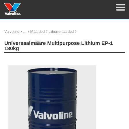
›
›
›
›
Valvoline
...
Määrded
Liitiummäärded
Universaalmääre Multipurpose Lithium EP-1
180kg
update thumb