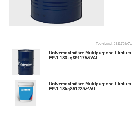
Tootekood:
891175&VAL
Universaalmääre Multipurpose Lithium
EP-1 180kg
891175&VAL
Universaalmääre Multipurpose Lithium
EP-1 18kg
891239&VAL