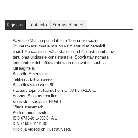
Kirjeldus
Tooteinfo
Sarnased tooted
Valvoline Multipurpose Lithium 1 on universaalne
liitiumtahkesti määre mis on valmistatud mineraalõli
baasil.Mehaaniliselt väga stabiilne ja hõlpsasti pumbatav
tänu oma ühtlasele konsistentsile. Soovitatav normaal
temepratuuridel töötavatale väga erinevatele kuul- ja
rulllaagritele.
Baasõli: Mineraalne
Tahkesti: Liitium seep
Baasõli viskoossus: 90
Kasutus tepmeratuurivahemik: -30 kuni+110 C.
Värvus: Sinakas roheline
Konsistentsusklass NLGI:1
Jõudlustasemed:
Performance levels
ISO 6743-9: L- XCCHA 1
DIN 51502: K1K-30
Pildid ja videod on illustratiivsed.