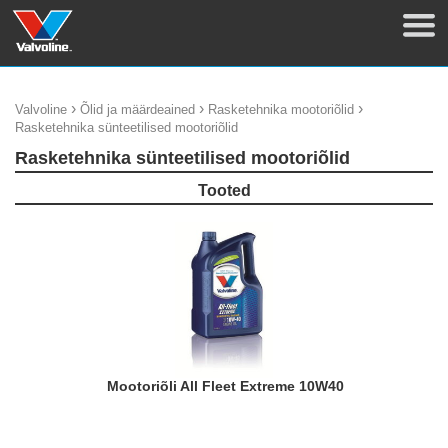
›
›
›
Valvoline
Õlid ja määrdeained
Rasketehnika mootoriõlid
Rasketehnika sünteetilised mootoriõlid
Rasketehnika sünteetilised mootoriõlid
Tooted
Mootoriõli All Fleet Extreme 10W40