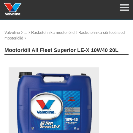
›
›
›
Valvoline
...
Rasketehnika mootoriõlid
Rasketehnika sünteetilised
›
mootoriõlid
Mootoriõli All Fleet Superior LE-X 10W40 20L
update thumb