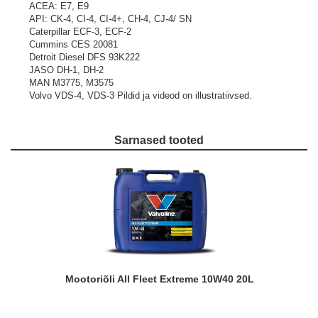
ACEA: E7, E9
API: CK-4, CI-4, CI-4+, CH-4, CJ-4/ SN
Caterpillar ECF-3, ECF-2
Cummins CES 20081
Detroit Diesel DFS 93K222
JASO DH-1, DH-2
MAN M3775, M3575
Volvo VDS-4, VDS-3
Pildid ja videod on illustratiivsed.
Sarnased tooted
Mootoriõli All Fleet Extreme 10W40 20L