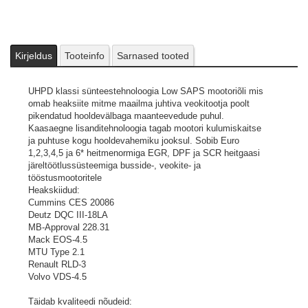
Kirjeldus
Tooteinfo
Sarnased tooted
UHPD klassi sünteestehnoloogia Low SAPS mootoriõli mis
omab heaksiite mitme maailma juhtiva veokitootja poolt
pikendatud hooldevälbaga maanteevedude puhul.
Kaasaegne lisanditehnoloogia tagab mootori kulumiskaitse
ja puhtuse kogu hooldevahemiku jooksul. Sobib Euro
1,2,3,4,5 ja 6* heitmenormiga EGR, DPF ja SCR heitgaasi
järeltöötlussüsteemiga busside-, veokite- ja
tööstusmootoritele
Heakskiidud:
Cummins CES 20086
Deutz DQC III-18LA
MB-Approval 228.31
Mack EOS-4.5
MTU Type 2.1
Renault RLD-3
Volvo VDS-4.5
Täidab kvaliteedi nõudeid: