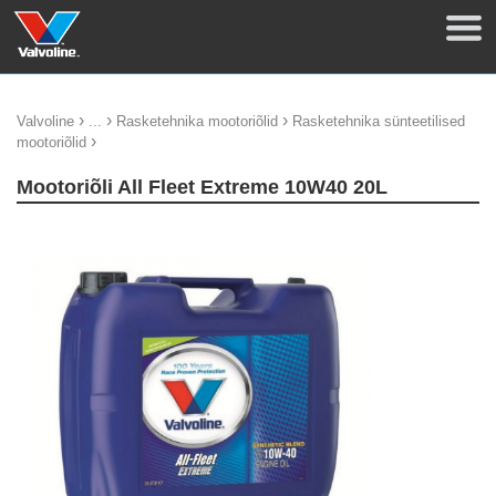
›
›
›
Valvoline
...
Rasketehnika mootoriõlid
Rasketehnika sünteetilised
›
mootoriõlid
Mootoriõli All Fleet Extreme 10W40 20L
update thumb