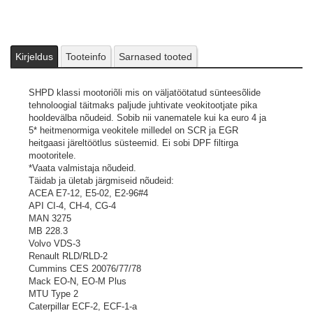
Kirjeldus
Tooteinfo
Sarnased tooted
SHPD klassi mootoriõli mis on väljatöötatud sünteesõlide
tehnoloogial täitmaks paljude juhtivate veokitootjate pika
hooldevälba nõudeid. Sobib nii vanematele kui ka euro 4 ja
5* heitmenormiga veokitele milledel on SCR ja EGR
heitgaasi järeltöötlus süsteemid. Ei sobi DPF filtirga
mootoritele.
*Vaata valmistaja nõudeid.
Täidab ja ületab järgmiseid nõudeid:
ACEA E7-12, E5-02, E2-96#4
API CI-4, CH-4, CG-4
MAN 3275
MB 228.3
Volvo VDS-3
Renault RLD/RLD-2
Cummins CES 20076/77/78
Mack EO-N, EO-M Plus
MTU Type 2
Caterpillar ECF-2, ECF-1-a