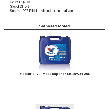
Deutz DQC III-10
Global DHD-1
Scania LDF2
Pildid ja videod on illustratiivsed.
Sarnased tooted
Mootoriõli All Fleet Superior LE 10W30 20L