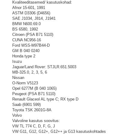
Kvaliteeditasemed/ kasutuskohad:
Afnor 15-601, 1991
ASTM D3306 (D4656)
SAE J1034, J814, J1941
BMW N600.69.0
BS 6580, 1992
Citroen (PSA B71 5110)
CUNA NC956-16
Ford WSS-M97B44-D
GM B 040 0240
Honda type 2
Isuzu
Jaguar/Land Rover: STJLR.651.5003
MB-325.0, 2, 3, 5, 6
Nissan
O-Norm V5123
Opel 6277M (B 040 1065)
Peugeot (PSA B71 5110)
Renault Glaceol AL type C; RX type D
Saab (6901 599)
Toyota TSK 2601G-8A
Volvo
Valvoline kasutus soovitus:
VW TL 774 C, D, F, G, J
VW G11, G12, G12+, G12++ ja G13 kasutuskohtades