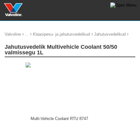
›
›
›
›
Valvoline
...
Klaasipesu- ja jahutusvedelikud
Jahutusvedelikud
Jahutusvedelik Multivehicle Coolant 50/50
valmissegu 1L
update thumb