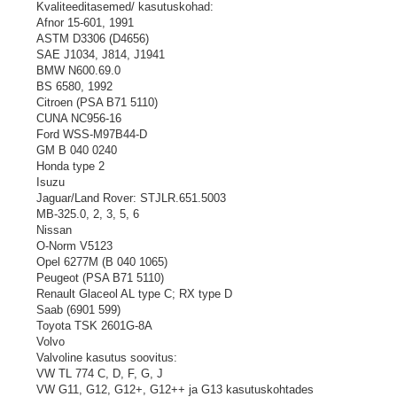
Kvaliteeditasemed/ kasutuskohad:
Afnor 15-601, 1991
ASTM D3306 (D4656)
SAE J1034, J814, J1941
BMW N600.69.0
BS 6580, 1992
Citroen (PSA B71 5110)
CUNA NC956-16
Ford WSS-M97B44-D
GM B 040 0240
Honda type 2
Isuzu
Jaguar/Land Rover: STJLR.651.5003
MB-325.0, 2, 3, 5, 6
Nissan
O-Norm V5123
Opel 6277M (B 040 1065)
Peugeot (PSA B71 5110)
Renault Glaceol AL type C; RX type D
Saab (6901 599)
Toyota TSK 2601G-8A
Volvo
Valvoline kasutus soovitus:
VW TL 774 C, D, F, G, J
VW G11, G12, G12+, G12++ ja G13 kasutuskohtades