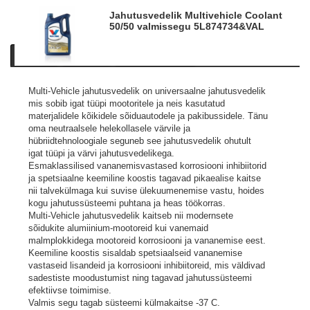
Jahutusvedelik Multivehicle Coolant
50/50 valmissegu 5L
874734&VAL
Kirjeldus
Tooteinfo
Sarnased tooted
Multi-Vehicle jahutusvedelik on universaalne jahutusvedelik
mis sobib igat tüüpi mootoritele ja neis kasutatud
materjalidele kõikidele sõiduautodele ja pakibussidele. Tänu
oma neutraalsele helekollasele värvile ja
hübriidtehnoloogiale seguneb see jahutusvedelik ohutult
igat tüüpi ja värvi jahutusvedelikega.
Esmaklassilised vananemisvastased korrosiooni inhibiitorid
ja spetsiaalne keemiline koostis tagavad pikaealise kaitse
nii talvekülmaga kui suvise ülekuumenemise vastu, hoides
kogu jahutussüsteemi puhtana ja heas töökorras.
Multi-Vehicle jahutusvedelik kaitseb nii modernsete
sõidukite alumiinium-mootoreid kui vanemaid
malmplokkidega mootoreid korrosiooni ja vananemise eest.
Keemiline koostis sisaldab spetsiaalseid vananemise
vastaseid lisandeid ja korrosiooni inhibiitoreid, mis väldivad
sadestiste moodustumist ning tagavad jahutussüsteemi
efektiivse toimimise.
Valmis segu tagab süsteemi külmakaitse -37 C.