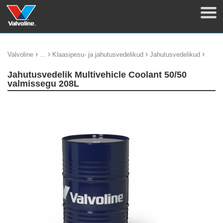
›
›
›
›
Valvoline
...
Klaasipesu- ja jahutusvedelikud
Jahutusvedelikud
Jahutusvedelik Multivehicle Coolant 50/50
valmissegu 208L
update thumb