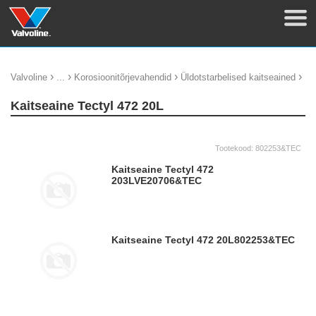
›
›
›
›
Valvoline
...
Korosioonitõrjevahendid
Üldotstarbelised kaitseained
Kaitseaine Tectyl 472 20L
Tootekood:
802253&TEC
Kaitseaine Tectyl 472
203L
VE20706&TEC
Kaitseaine Tectyl 472 20L
802253&TEC