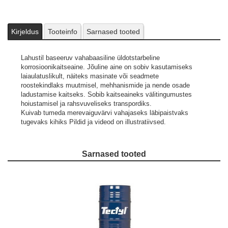
Kirjeldus
Tooteinfo
Sarnased tooted
Lahustil baseeruv vahabaasiline üldotstarbeline
korrosioonikaitseaine. Jõuline aine on sobiv kasutamiseks
laiaulatuslikult, näiteks masinate või seadmete
roostekindlaks muutmisel, mehhanismide ja nende osade
ladustamise kaitseks. Sobib kaitseaineks välitingumustes
hoiustamisel ja rahsvuveliseks transpordiks.
Kuivab tumeda merevaiguvärvi vahajaseks läbipaistvaks
tugevaks kihiks
Pildid ja videod on illustratiivsed.
Sarnased tooted