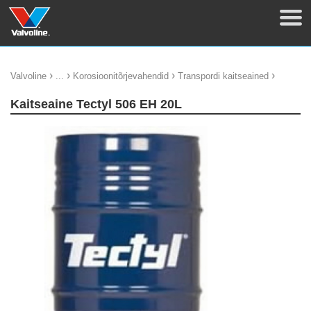
›
›
›
›
Valvoline
...
Korosioonitõrjevahendid
Transpordi kaitseained
Kaitseaine Tectyl 506 EH 20L
update thumb