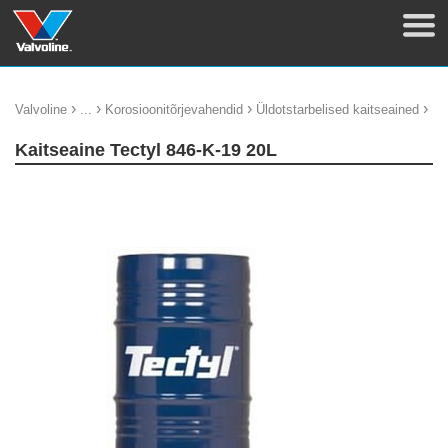
›
›
›
›
Valvoline
...
Korosioonitõrjevahendid
Üldotstarbelised kaitseained
Kaitseaine Tectyl 846-K-19 20L
update thumb