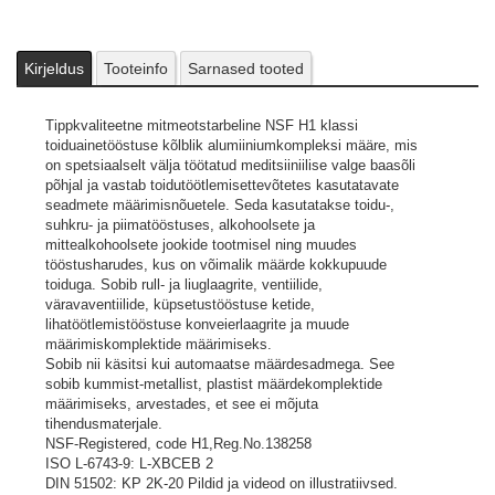
Kirjeldus
Tooteinfo
Sarnased tooted
Tippkvaliteetne mitmeotstarbeline NSF H1 klassi
toiduainetööstuse kõlblik alumiiniumkompleksi määre, mis
on spetsiaalselt välja töötatud meditsiiniilise valge baasõli
põhjal ja vastab toidutöötlemisettevõtetes kasutatavate
seadmete määrimisnõuetele. Seda kasutatakse toidu-,
suhkru- ja piimatööstuses, alkohoolsete ja
mittealkohoolsete jookide tootmisel ning muudes
tööstusharudes, kus on võimalik määrde kokkupuude
toiduga. Sobib rull- ja liuglaagrite, ventiilide,
väravaventiilide, küpsetustööstuse ketide,
lihatöötlemistööstuse konveierlaagrite ja muude
määrimiskomplektide määrimiseks.
Sobib nii käsitsi kui automaatse määrdesadmega. See
sobib kummist-metallist, plastist määrdekomplektide
määrimiseks, arvestades, et see ei mõjuta
tihendusmaterjale.
NSF-Registered, code H1,Reg.No.138258
ISO L-6743-9: L-XBCEB 2
DIN 51502: KP 2K-20
Pildid ja videod on illustratiivsed.