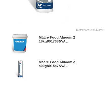
Tootekood:
891547&VAL
Määre Food Alucom 2
18kg
891708&VAL
Määre Food Alucom 2
400g
891547&VAL