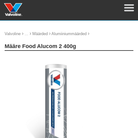
›
›
›
›
Valvoline
...
Määrded
Alumiiniummäärded
Määre Food Alucom 2 400g
update thumb