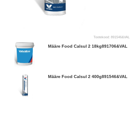
Tootekood:
891546&VAL
Määre Food Calsul 2 18kg
891706&VAL
Määre Food Calsul 2 400g
891546&VAL