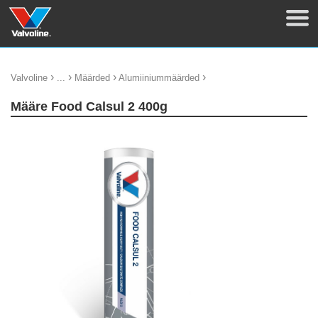
›
›
›
›
Valvoline
...
Määrded
Alumiiniummäärded
Määre Food Calsul 2 400g
update thumb