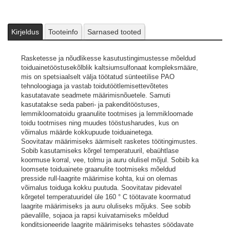
Kirjeldus
Tooteinfo
Sarnased tooted
Rasketesse ja nõudlikesse kasutustingimustesse mõeldud
toiduainetööstusekõlblik kaltsiumsulfonaat kompleksmääre,
mis on spetsiaalselt välja töötatud sünteetilise PAO
tehnoloogiaga ja vastab toidutöötlemisettevõtetes
kasutatavate seadmete määrimisnõuetele. Samuti
kasutatakse seda paberi- ja pakenditööstuses,
lemmikloomatoidu graanulite tootmises ja lemmikloomade
toidu tootmises ning muudes tööstusharudes, kus on
võimalus määrde kokkupuude toiduainetega.
Soovitatav määrimiseks äärmiselt rasketes töötingimustes.
Sobib kasutamiseks kõrgel temperatuuril, ebaühtlase
koormuse korral, vee, tolmu ja auru olulisel mõjul. Sobiib ka
loomsete toiduainete graanulite tootmiseks mõeldud
presside rull-laagrite määrimise kohta, kui on olemas
võimalus toiduga kokku puutuda. Soovitatav pidevatel
kõrgetel temperatuuridel üle 160 ° C töötavate koormatud
laagrite määrimiseks ja auru oluliseks mõjuks. See sobib
päevalille, sojaoa ja rapsi kuivatamiseks mõeldud
konditsioneeride laagrite määrimiseks tehastes söödavate