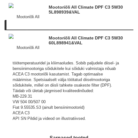
Mootoriõli All Climate DPF C3 5W30
5L
898939&VAL
Kirjeldus
Tooteinfo
Sarnased tooted
Mootoriõli All Climate DPF C3 5W30
VALVOLINE All-Climate – kvaliteetne mootoriõli
60L
898941&VAL
aastaringseks kasutamiseks. Üks esimesi
multiviskoosseid mootoriõlisid, All-Climate on spetsiaalselt
loodud pakkuma optimaalset määrdevõimet erinevatel
töötemperatuuridel ja kliimaoludes. Sobib paljudele diisel- ja
bensiinimootoriga sõidukitele kui sõiduki valmistaja nõuab
ACEA C3 mootoriõli kasutamist. Tagab optimaalse
määrimise. Spetsiaalselt välja töötatud diiselmootoriga
sõidukitele, millel on diisli tahkete osakeste filter (DPF).
Täidab või ületab järgmised kvaliteedinõuded:
MB-229.31
VW 504 00/507 00
Fiat 9.55535.S3 (ainult bensiinimootorid)
ACEA C3
API SN
Pildid ja videod on illustratiivsed.
Sarnased tooted