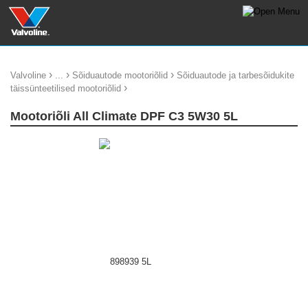
›
›
›
Valvoline
...
Sõiduautode mootoriõlid
Sõiduautode ja tarbesõidukite
›
täissünteetilised mootoriõlid
Mootoriõli All Climate DPF C3 5W30 5L
update thumb