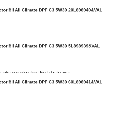
ootoriõli All Climate DPF C3 5W30 20L
898940&VAL
ootoriõli All Climate DPF C3 5W30 5L
898939&VAL
limate on spetsiaalselt loodud pakkuma
e kui sõiduki valmistaja nõuab ACEA C3
ootoriõli All Climate DPF C3 5W30 60L
898941&VAL
te osakeste filter (DPF).