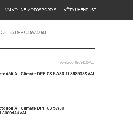
VALVOLINE MOTOSPORDIS
VÕTA ÜHENDUST
ll Climate DPF C3 5W30 60L
Tootekood:
898941&VAL
ootoriõli All Climate DPF C3 5W30 1L
898938&VAL
L
898944&VAL