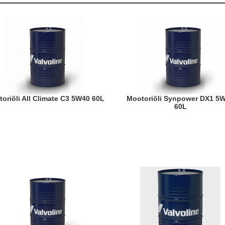
otoriõli All Climate C3 5W40 60L
Mootoriõli Synpower DX1 5W30
60L