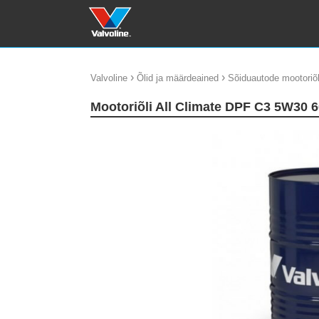
›
›
Valvoline
Õlid ja määrdeained
Sõiduautode mootoriõl
Mootoriõli All Climate DPF C3 5W30 
update thumb