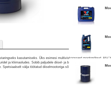
M
M
staringseks kasutamiseks. Üks esimesi multiviskoosseid mootoriõlisid, All-C
idel ja kliimaoludes. Sobib paljudele diisel- ja bensiinimootoriga sõidukitel
M
petsiaalselt välja töötatud diiselmootoriga sõidukitele, millel on diisli tahke