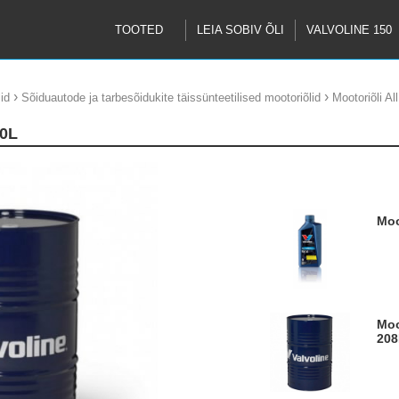
TOOTED
LEIA SOBIV ÕLI
VALVOLINE 150
›
›
id
Sõiduautode ja tarbesõidukite täissünteetilised mootoriõlid
Mootoriõli A
60L
M
Mootoriõli All Climate DPF C3 5W30
208