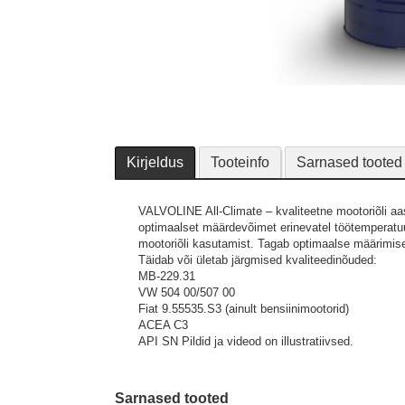
Kirjeldus
Tooteinfo
Sarnased tooted
VALVOLINE All-Climate – kvaliteetne mootoriõli aa
optimaalset määrdevõimet erinevatel töötemperatuur
mootoriõli kasutamist. Tagab optimaalse määrimise. S
Täidab või ületab järgmised kvaliteedinõuded:
MB-229.31
VW 504 00/507 00
Fiat 9.55535.S3 (ainult bensiinimootorid)
ACEA C3
API SN
Pildid ja videod on illustratiivsed.
Sarnased tooted