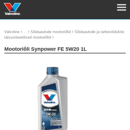
›
›
›
Valvoline
...
Sõiduautode mootoriõlid
Sõiduautode ja tarbesõidukite
›
täissünteetilised mootoriõlid
Mootoriõli Synpower FE 5W20 1L
update thumb