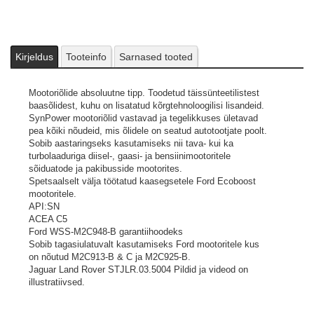
Kirjeldus
Tooteinfo
Sarnased tooted
Mootoriõlide absoluutne tipp. Toodetud täissünteetilistest
baasõlidest, kuhu on lisatatud kõrgtehnoloogilisi lisandeid.
SynPower mootoriõlid vastavad ja tegelikkuses ületavad
pea kõiki nõudeid, mis õlidele on seatud autotootjate poolt.
Sobib aastaringseks kasutamiseks nii tava- kui ka
turbolaaduriga diisel-, gaasi- ja bensiinimootoritele
sõiduatode ja pakibusside mootorites.
Spetsaalselt välja töötatud kaasegsetele Ford Ecoboost
mootoritele.
API:SN
ACEA C5
Ford WSS-M2C948-B garantiihoodeks
Sobib tagasiulatuvalt kasutamiseks Ford mootoritele kus
on nõutud M2C913-B & C ja M2C925-B.
Jaguar Land Rover STJLR.03.5004
Pildid ja videod on
illustratiivsed.