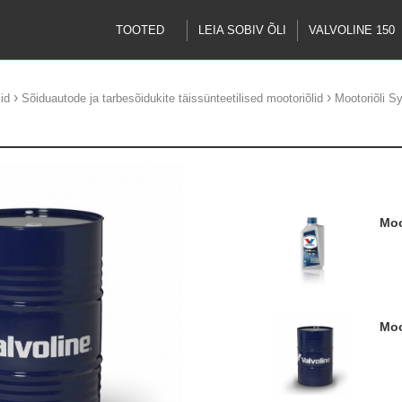
TOOTED
LEIA SOBIV ÕLI
VALVOLINE 150
›
›
id
Sõiduautode ja tarbesõidukite täissünteetilised mootoriõlid
Mootoriõli 
M
M