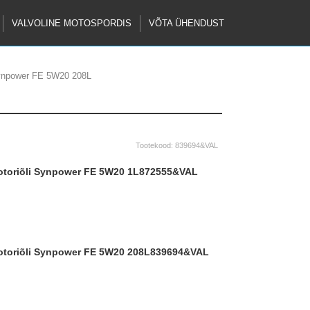
VALVOLINE MOTOSPORDIS
VÕTA ÜHENDUST
Synpower FE 5W20 208L
Tootekood:
839694&VAL
ootoriõli Synpower FE 5W20 1L
872555&VAL
ootoriõli Synpower FE 5W20 208L
839694&VAL