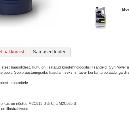
M
et pakkumist
Sarnased tooted
listest baasõlidest, kuhu on lisatatud kõrgtehnoloogilisi lisandeid. SynPower 
e poolt. Sobib aastaringseks kasutamiseks nii tava- kui ka turbolaaduriga diise
boost mootoritele.
tele kus on nõutud M2C913-B & C ja M2C925-B.
 on illustratiivsed.