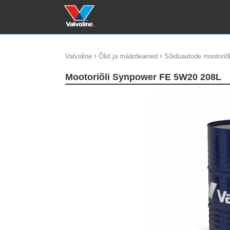
›
›
Valvoline
Õlid ja määrdeained
Sõiduautode mootoriõl
Mootoriõli Synpower FE 5W20 208L
update thumb