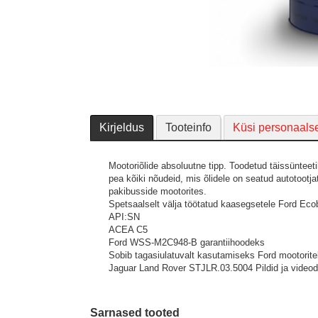
Kirjeldus
Tooteinfo
Küsi personaals
Mootoriõlide absoluutne tipp. Toodetud täissünteeti
pea kõiki nõudeid, mis õlidele on seatud autotootjat
pakibusside mootorites.
Spetsaalselt välja töötatud kaasegsetele Ford Eco
API:SN
ACEA C5
Ford WSS-M2C948-B garantiihoodeks
Sobib tagasiulatuvalt kasutamiseks Ford mootori
Jaguar Land Rover STJLR.03.5004
Pildid ja videod
Sarnased tooted