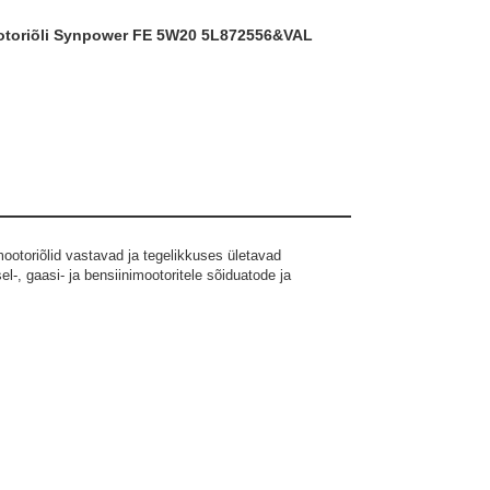
ootoriõli Synpower FE 5W20 5L
872556&VAL
mootoriõlid vastavad ja tegelikkuses ületavad
l-, gaasi- ja bensiinimootoritele sõiduatode ja