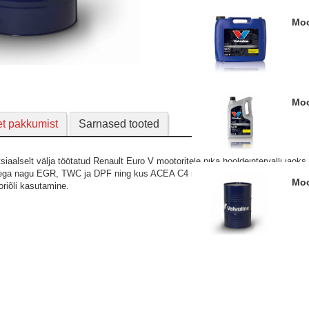
M
M
et pakkumist
Sarnased tooted
iaalselt välja töötatud Renault Euro V mootoritele pika hooldeintervalli jaoks
idega nagu EGR, TWC ja DPF ning kus ACEA C4 mootoriõli kasutamine on vaja
M
riõli kasutamine.