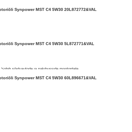
ootoriõli Synpower MST C4 5W30 20L
872772&VAL
ootoriõli Synpower MST C4 5W30 5L
872771&VAL
. Sobib sõiduautode ja pakibusside mootoritele
lik. Sobib kasutamiseks mitmetele Nissan,
ootoriõli Synpower MST C4 5W30 60L
896671&VAL