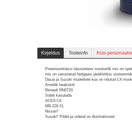
Kirjeldus
Tooteinfo
Küsi personaals
Preemiumklassi täissüntees mootoriõli mis on spets
mis on varustatud heitgaasi järeltöötlus süsteem
Dacia ja Suzuki mudelitele kus on nõutud C4 mooto
Ametlik heakskiit
Renault RN0720
Sobib kasutada
ACEA C4
MB-226.51
Nissan*
Suzuki*
Pildid ja videod on illustratiivsed.