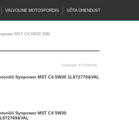
VALVOLINE MOTOSPORDIS
VÕTA ÜHENDUST
Synpower MST C4 5W30 208L
Tootekood:
872769&VAL
ootoriõli Synpower MST C4 5W30 1L
872770&VAL
L
872769&VAL