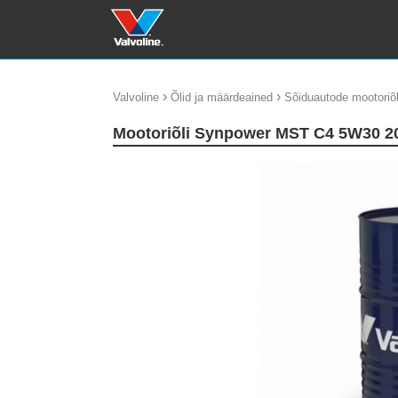
›
›
Valvoline
Õlid ja määrdeained
Sõiduautode mootoriõl
Mootoriõli Synpower MST C4 5W30 2
update thumb