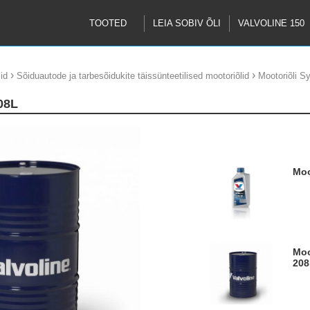
TOOTED
LEIA SOBIV ÕLI
VALVOLINE 150
›
›
id
Sõiduautode ja tarbesõidukite täissünteetilised mootoriõlid
Mootoriõli 
08L
M
Mootoriõli Synpower MST C4 5W30
208