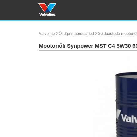
›
›
Valvoline
Õlid ja määrdeained
Sõiduautode mootoriõl
Mootoriõli Synpower MST C4 5W30 6
update thumb