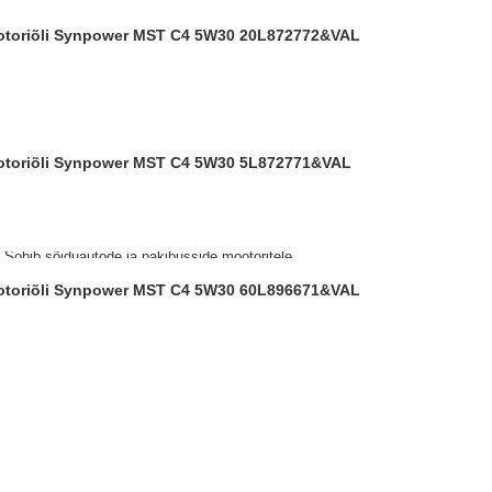
ootoriõli Synpower MST C4 5W30 20L
872772&VAL
ootoriõli Synpower MST C4 5W30 5L
872771&VAL
. Sobib sõiduautode ja pakibusside mootoritele
lik. Sobib kasutamiseks mitmetele Nissan,
ootoriõli Synpower MST C4 5W30 60L
896671&VAL