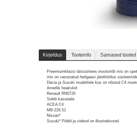
Kirjeldus
Tooteinfo
Sarnased tooted
Preemiumklassi täissüntees mootoriõli mis on spets
mis on varustatud heitgaasi järeltöötlus süsteem
Dacia ja Suzuki mudelitele kus on nõutud C4 mooto
Ametlik heakskiit
Renault RN0720
Sobib kasutada
ACEA C4
MB-226.51
Nissan*
Suzuki*
Pildid ja videod on illustratiivsed.