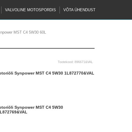
VALVOLINE MOTOSPORDIS
VÕTA ÜHENDUST
Synpower MST C4 5W30 60L
Tootekood:
896671&VAL
ootoriõli Synpower MST C4 5W30 1L
872770&VAL
L
872769&VAL