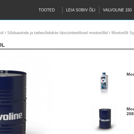
TOOTED
LEIA SOBIV ÕLI
VALVOLINE 150
›
›
id
Sõiduautode ja tarbesõidukite täissünteetilised mootoriõlid
Mootoriõli 
0L
M
Mootoriõli Synpower MST C4 5W30
208