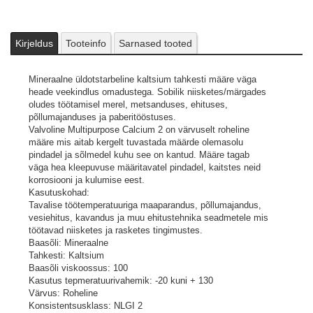
Kirjeldus
Tooteinfo
Sarnased tooted
Mineraalne üldotstarbeline kaltsium tahkesti määre väga
heade veekindlus omadustega. Sobilik niisketes/märgades
oludes töötamisel merel, metsanduses, ehituses,
põllumajanduses ja paberitööstuses.
Valvoline Multipurpose Calcium 2 on värvuselt roheline
määre mis aitab kergelt tuvastada määrde olemasolu
pindadel ja sõlmedel kuhu see on kantud. Määre tagab
väga hea kleepuvuse määritavatel pindadel, kaitstes neid
korrosiooni ja kulumise eest.
Kasutuskohad:
Tavalise töötemperatuuriga maaparandus, põllumajandus,
vesiehitus, kavandus ja muu ehitustehnika seadmetele mis
töötavad niisketes ja rasketes tingimustes.
Baasõli: Mineraalne
Tahkesti: Kaltsium
Baasõli viskoossus: 100
Kasutus tepmeratuurivahemik: -20 kuni + 130
Värvus: Roheline
Konsistentsusklass: NLGI 2