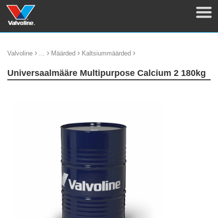
›
›
›
›
Valvoline
...
Määrded
Kaltsiummäärded
Universaalmääre Multipurpose Calcium 2 180kg
update thumb