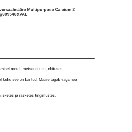
g
889548&VAL
amisel merel, metsanduses, ehituses,
del kuhu see on kantud. Määre tagab väga hea
isketes ja rasketes tingimustes.