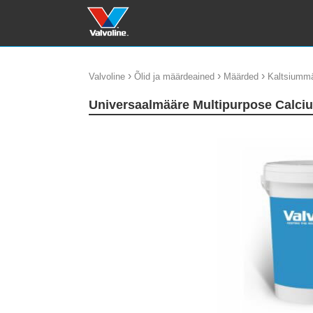
›
›
›
Valvoline
Õlid ja määrdeained
Määrded
Kaltsiumm
Universaalmääre Multipurpose Calci
update thumb