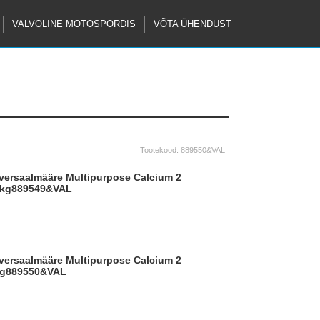
VALVOLINE MOTOSPORDIS
VÕTA ÜHENDUST
Tootekood:
889550&VAL
kg
889549&VAL
g
889550&VAL