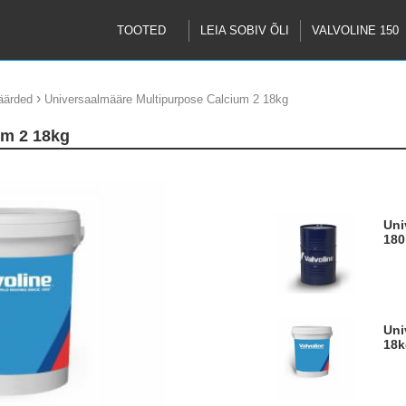
TOOTED
LEIA SOBIV ÕLI
VALVOLINE 150
›
äärded
Universaalmääre Multipurpose Calcium 2 18kg
um 2 18kg
Universaalmääre Multipurpose Calcium 2
180
Universaalmääre Multipurpose Calcium 2
18k