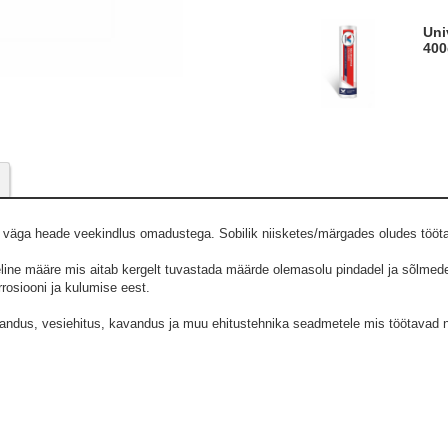
Universaalmääre Multipurpose Calcium 2
400
re väga heade veekindlus omadustega. Sobilik niisketes/märgades oludes tööt
eline määre mis aitab kergelt tuvastada määrde olemasolu pindadel ja sõlme
rosiooni ja kulumise eest.
ndus, vesiehitus, kavandus ja muu ehitustehnika seadmetele mis töötavad ni