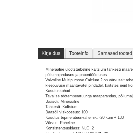
Kirjeldus
Tooteinfo
Sarnased tooted
Mineraalne üldotstarbeline kaltsium tahkesti mää
põllumajanduses ja paberitööstuses.
Valvoline Multipurpose Calcium 2 on värvuselt roh
kleepuvuse määritavatel pindadel, kaitstes neid kor
Kasutuskohad:
Tavalise töötemperatuuriga maaparandus, põllumaja
Baasõli: Mineraalne
Tahkesti: Kaltsium
Baasõli viskoossus: 100
Kasutus tepmeratuurivahemik: -20 kuni + 130
Värvus: Roheline
Konsistentsusklass: NLGI 2