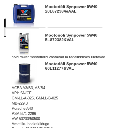
Mootoriõli Synpower 5W40
20L
872384&VAL
Kirjeldus
Tooteinfo
Küsi personaalset pakkumist
Sarnased tooted
Mootoriõli Synpower 5W40
5L
872382&VAL
Mootoriõlide absoluutne tipp. Toodetud täissünteetilistest
baasõlidest, kuhu on lisatatud kõrgtehnoloogilisi lisandeid.
SynPower mootoriõlid vastavad ja tegelikkuses ületavad
pea kõiki nõudeid, mis õlidele on seatud autotootjate poolt.
Mootoriõli Synpower 5W40
Sobib aastaringseks kasutamiseks nii tava- kui ka
60L
11277&VAL
turbolaaduriga diisel-, gaasi- ja bensiinimootoritele
sõiduatode ja pakibusside mootorites.
Täidab ja ületab kvaliteedi nõudeid:
ACEA A3/B3, A3/B4
API: SN/CF
GM-LL-A-025, GM-LL-B-025
MB-229.3
Porsche A40
PSA B71 2296
VW 50200/50500
Ametliku heakskiiduga