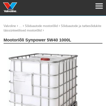
›
›
›
Valvoline
...
Sõiduautode mootoriõlid
Sõiduautode ja tarbesõidukite
›
täissünteetilised mootoriõlid
Mootoriõli Synpower 5W40 1000L
update thumb