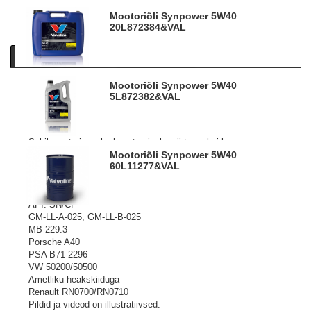
Mootoriõli Synpower 5W40
20L
872384&VAL
Kirjeldus
Tooteinfo
Sarnased tooted
Mootoriõli Synpower 5W40
Mootoriõlide absoluutne tipp. Toodetud täissünteetilistest
5L
872382&VAL
baasõlidest, kuhu on lisatatud kõrgtehnoloogilisi lisandeid.
SynPower mootoriõlid vastavad ja tegelikkuses ületavad
pea kõiki nõudeid, mis õlidele on seatud autotootjate poolt.
Sobib aastaringseks kasutamiseks nii tava- kui ka
turbolaaduriga diisel-, gaasi- ja bensiinimootoritele
Mootoriõli Synpower 5W40
60L
11277&VAL
sõiduatode ja pakibusside mootorites.
Täidab ja ületab kvaliteedi nõudeid:
ACEA A3/B3, A3/B4
API: SN/CF
GM-LL-A-025, GM-LL-B-025
MB-229.3
Porsche A40
PSA B71 2296
VW 50200/50500
Ametliku heakskiiduga
Renault RN0700/RN0710
Pildid ja videod on illustratiivsed.