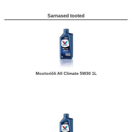
Sarnased tooted
Mootoriõli All Climate 5W30 1L