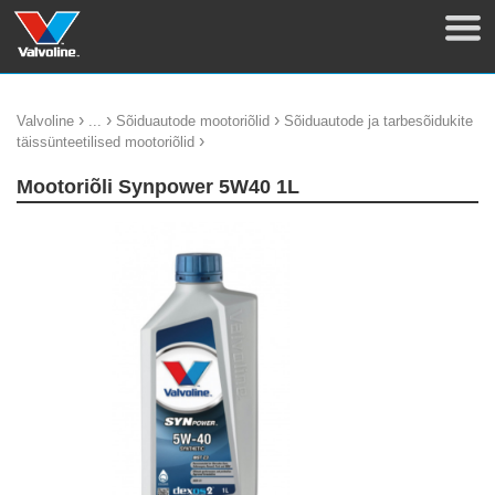
›
›
›
Valvoline
...
Sõiduautode mootoriõlid
Sõiduautode ja tarbesõidukite
›
täissünteetilised mootoriõlid
Mootoriõli Synpower 5W40 1L
update thumb