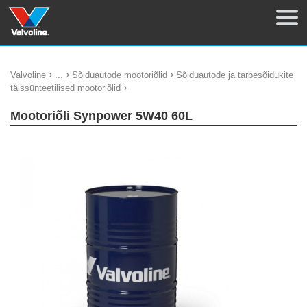
›
›
›
Valvoline
...
Sõiduautode mootoriõlid
Sõiduautode ja tarbesõidukite
›
täissünteetilised mootoriõlid
Mootoriõli Synpower 5W40 60L
update thumb