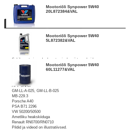
Mootoriõli Synpower 5W40
20L
872384&VAL
Kirjeldus
Tooteinfo
Sarnased tooted
Mootoriõli Synpower 5W40
Mootoriõlide absoluutne tipp. Toodetud täissünteetilistest
5L
872382&VAL
baasõlidest, kuhu on lisatatud kõrgtehnoloogilisi lisandeid.
SynPower mootoriõlid vastavad ja tegelikkuses ületavad
pea kõiki nõudeid, mis õlidele on seatud autotootjate poolt.
Sobib aastaringseks kasutamiseks nii tava- kui ka
turbolaaduriga diisel-, gaasi- ja bensiinimootoritele
Mootoriõli Synpower 5W40
60L
11277&VAL
sõiduatode ja pakibusside mootorites.
Täidab ja ületab kvaliteedi nõudeid:
ACEA A3/B3, A3/B4
API: SN/CF
GM-LL-A-025, GM-LL-B-025
MB-229.3
Porsche A40
PSA B71 2296
VW 50200/50500
Ametliku heakskiiduga
Renault RN0700/RN0710
Pildid ja videod on illustratiivsed.