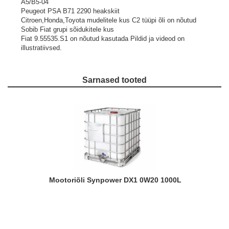
A5/B5-04
Peugeot PSA B71 2290 heakskiit
Citroen,Honda,Toyota mudelitele kus C2 tüüpi õli on nõutud
Sobib Fiat grupi sõidukitele kus
Fiat 9.55535.S1 on nõutud kasutada
Pildid ja videod on
illustratiivsed.
Sarnased tooted
Mootoriõli Synpower DX1 0W20 1000L