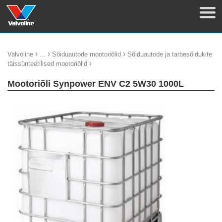
›
›
›
Valvoline
...
Sõiduautode mootoriõlid
Sõiduautode ja tarbesõidukite
›
täissünteetilised mootoriõlid
Mootoriõli Synpower ENV C2 5W30 1000L
update thumb