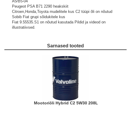
A5/B5-04
Peugeot PSA B71 2290 heakskiit
Citroen,Honda,Toyota mudelitele kus C2 tüüpi õli on nõutud
Sobib Fiat grupi sõidukitele kus
Fiat 9.55535.S1 on nõutud kasutada
Pildid ja videod on
illustratiivsed.
Sarnased tooted
Mootoriõli Hybrid C2 5W30 208L