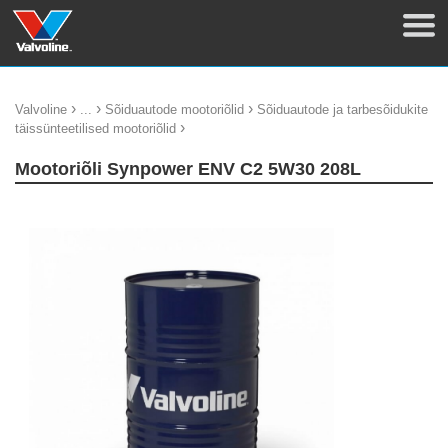
›
›
›
Valvoline
...
Sõiduautode mootoriõlid
Sõiduautode ja tarbesõidukite
›
täissünteetilised mootoriõlid
Mootoriõli Synpower ENV C2 5W30 208L
update thumb