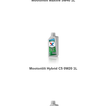
Mootoriõli Maxlife 5W40 1L
Mootoriõli Hybrid C5 0W20 1L