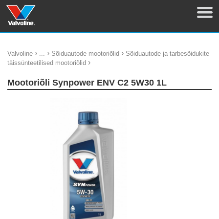
›
›
›
Valvoline
...
Sõiduautode mootoriõlid
Sõiduautode ja tarbesõidukite
›
täissünteetilised mootoriõlid
Mootoriõli Synpower ENV C2 5W30 1L
update thumb