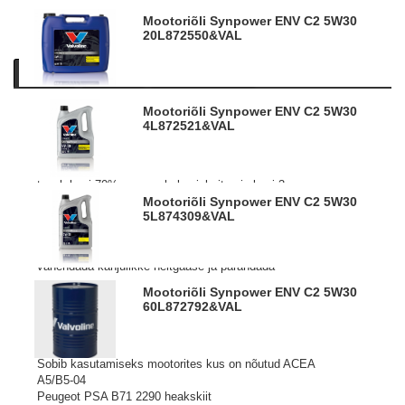
Mootoriõli Synpower ENV C2 5W30
20L
872550&VAL
Kirjeldus
Tooteinfo
Sarnased tooted
Mootoriõli Synpower ENV C2 5W30
Valvoline SynPower mootoriõlid on valmistatud uuel
4L
872521&VAL
lisanditehnoloogial tagades parima kaitse ja tõhususe.
Uusim „nutikas tehnoloogia“ (Smart Performance
Technology)
tagab kuni 70% parema kulumiskaitse ja kuni 3x suurema
kütuse ökonoomia võrreldes kõige viimaste nõutud
Mootoriõli Synpower ENV C2 5W30
5L
874309&VAL
valdkonna standarditega.
Preemiumklassi madala SAPS tasemega täissüntees
mootoriõli sõiduautodele ja pakibussidele mis aitab
vähendada kahjulikke heitgaase ja parandada
kütuseökonoomiat autodel kus on ette nähtud ACEA C2
Mootoriõli Synpower ENV C2 5W30
kategooria õli kasutamine.
60L
872792&VAL
API SM, SN/CF
ACEA C2-10
Sobib kasutamiseks mootorites kus on nõutud ACEA
A5/B5-04
Peugeot PSA B71 2290 heakskiit