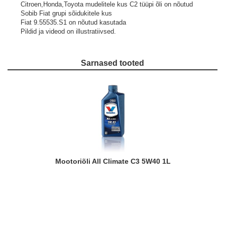
Citroen,Honda,Toyota mudelitele kus C2 tüüpi õli on nõutud
Sobib Fiat grupi sõidukitele kus
Fiat 9.55535.S1 on nõutud kasutada
Pildid ja videod on illustratiivsed.
Sarnased tooted
Mootoriõli All Climate C3 5W40 1L