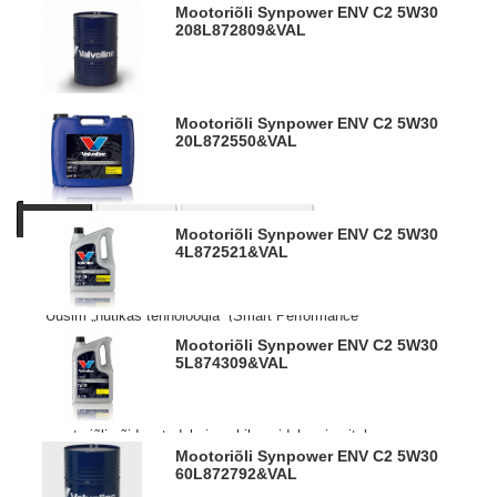
Mootoriõli Synpower ENV C2 5W30
208L
872809&VAL
Mootoriõli Synpower ENV C2 5W30
20L
872550&VAL
Kirjeldus
Tooteinfo
Sarnased tooted
Mootoriõli Synpower ENV C2 5W30
4L
872521&VAL
Valvoline SynPower mootoriõlid on valmistatud uuel
lisanditehnoloogial tagades parima kaitse ja tõhususe.
Uusim „nutikas tehnoloogia“ (Smart Performance
Technology)
Mootoriõli Synpower ENV C2 5W30
tagab kuni 70% parema kulumiskaitse ja kuni 3x suurema
5L
874309&VAL
kütuse ökonoomia võrreldes kõige viimaste nõutud
valdkonna standarditega.
Preemiumklassi madala SAPS tasemega täissüntees
mootoriõli sõiduautodele ja pakibussidele mis aitab
vähendada kahjulikke heitgaase ja parandada
Mootoriõli Synpower ENV C2 5W30
60L
872792&VAL
kütuseökonoomiat autodel kus on ette nähtud ACEA C2
kategooria õli kasutamine.