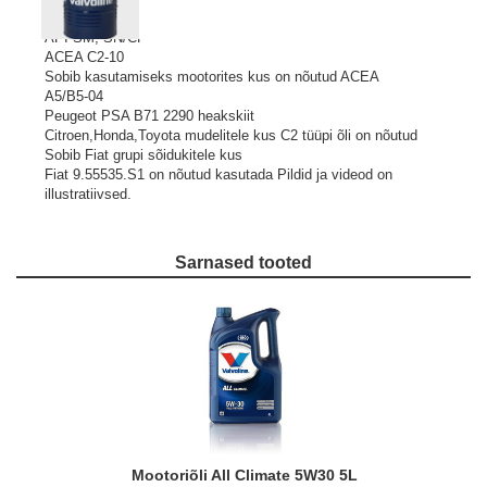
API SM, SN/CF
ACEA C2-10
Sobib kasutamiseks mootorites kus on nõutud ACEA
A5/B5-04
Peugeot PSA B71 2290 heakskiit
Citroen,Honda,Toyota mudelitele kus C2 tüüpi õli on nõutud
Sobib Fiat grupi sõidukitele kus
Fiat 9.55535.S1 on nõutud kasutada
Pildid ja videod on
illustratiivsed.
Sarnased tooted
Mootoriõli All Climate 5W30 5L