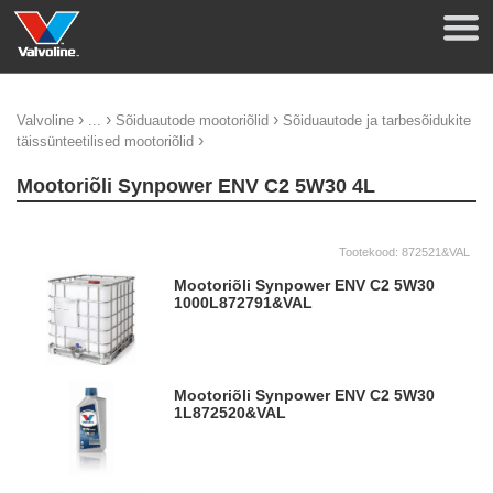
›
›
›
Valvoline
...
Sõiduautode mootoriõlid
Sõiduautode ja tarbesõidukite
›
täissünteetilised mootoriõlid
Mootoriõli Synpower ENV C2 5W30 4L
Tootekood:
872521&VAL
Mootoriõli Synpower ENV C2 5W30
1000L
872791&VAL
Mootoriõli Synpower ENV C2 5W30
1L
872520&VAL