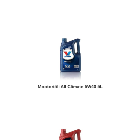
Mootoriõli All Climate 5W40 5L